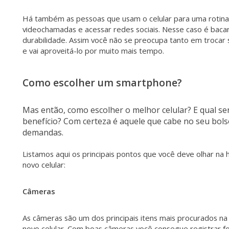
Há também as pessoas que usam o celular para uma rotina b
videochamadas e acessar redes sociais. Nesse caso é bacan
durabilidade. Assim você não se preocupa tanto em trocar
e vai aproveitá-lo por muito mais tempo.
Como escolher um smartphone?
Mas então, como escolher o melhor celular? E qual ser
benefício? Com certeza é aquele que cabe no seu bol
demandas.
Listamos aqui os principais pontos que você deve olhar na
novo celular:
Câmeras
As câmeras são um dos principais itens mais procurados n
novo celular. Com boas câmeras você consegue registrar fo