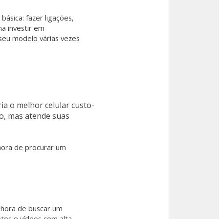
ásica: fazer ligações,
a investir em
 seu modelo várias vezes
ia o melhor celular custo-
so, mas atende suas
 hora de procurar um
a hora de buscar um
tos e vídeos com alta