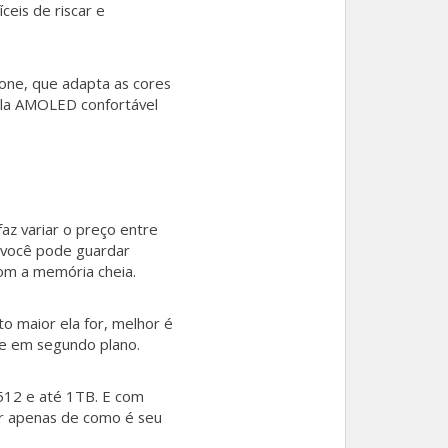
ceis de riscar e
one, que adapta as cores
ela AMOLED confortável
z variar o preço entre
s você pode guardar
om a memória cheia.
 maior ela for, melhor é
e em segundo plano.
512 e até 1TB. E com
er apenas de como é seu