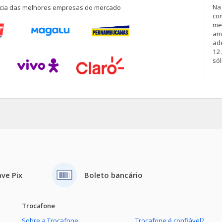
Na
ncia das melhores empresas do mercado
co
me
am
ade
12
sól
ve Pix
Boleto bancário
Trocafone
Sobre a Trocafone
Trocafone é confiável?