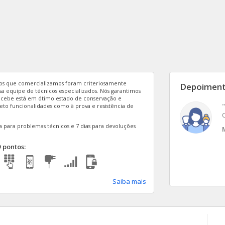
vos que comercializamos foram criteriosamente
Depoimen
ssa equipe de técnicos especializados. Nós garantimos
ecebe está em ótimo estado de conservação e
Agradeço à empresa Trocafone, pelos seus
to funcionalidades como à prova e resistência de
celentes atendentes e pela excelente entrega
ambém."
a para problemas técnicos e 7 dias para devoluções
sivan - Bajuru, PA
 pontos:
Saiba mais