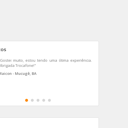
tos
"Gostei muito, estou tendo uma ótima experiência.
Obrigada Trocafone!"
Maicon - Mucugê, BA