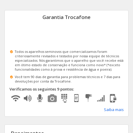
Galaxy J4 Core
Galaxy J4+
Garantia Trocafone
Galaxy Watch Active Nacional
Galaxy Watch Active2 BT 40mm
Todos os aparelhos seminovos que comercializamos foram
Galaxy Watch Active2 BT 44MM
criteriosamente revisados e testados por nossa equipe de técnicos
especializados. Nós garantimos que o aparelho que você recebe está
em ótimo estado de conservação e funciona como novo* (*exceto
Galaxy J2 Pro
funcionalidades como à prova e resistência de água e poeira).
Você tem 90 dias de garantia para problemas técnicos e 7 dias para
Galaxy J7
devoluções por conta da Trocafone.
Verificamos os seguintes 9 pontos:
Ver todos Samsung
Saiba mais