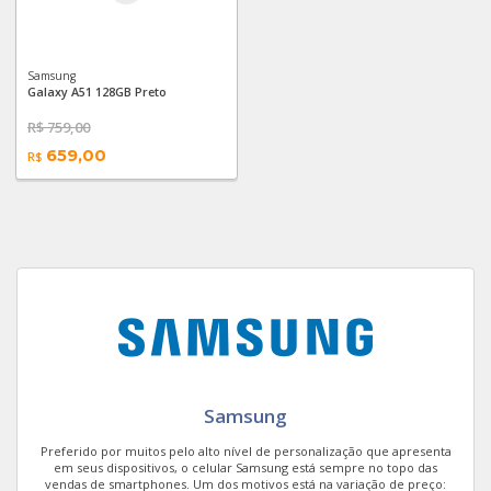
Galaxy J7 PRO
Samsung
Galaxy A51 128GB Preto
Galaxy S6 Flat
R$
759,00
Galaxy S8 Plus 6GB
659,00
R$
Galaxy A03 Core
Galaxy A7 2018
Galaxy Watch3 45mm LTE
Galaxy J6
Galaxy A20
Samsung
Galaxy A7 2017
Preferido por muitos pelo alto nível de personalização que apresenta
em seus dispositivos, o celular Samsung está sempre no topo das
vendas de smartphones. Um dos motivos está na variação de preço: