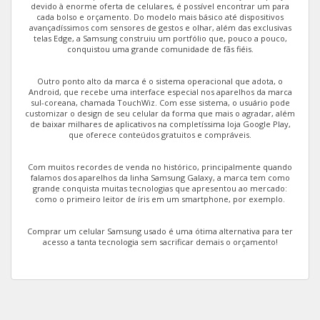
Galaxy A10
devido à enorme oferta de celulares, é possível encontrar um para
cada bolso e orçamento. Do modelo mais básico até dispositivos
avançadíssimos com sensores de gestos e olhar, além das exclusivas
Galaxy J7 Prime
telas Edge, a Samsung construiu um portfólio que, pouco a pouco,
conquistou uma grande comunidade de fãs fiéis.
Galaxy Core Plus Duos TV
Outro ponto alto da marca é o sistema operacional que adota, o
Android, que recebe uma interface especial nos aparelhos da marca
Galaxy A01 Core
sul-coreana, chamada TouchWiz. Com esse sistema, o usuário pode
customizar o design de seu celular da forma que mais o agradar, além
de baixar milhares de aplicativos na completíssima loja Google Play,
Galaxy J7 2016 Metal
que oferece conteúdos gratuitos e compráveis.
Galaxy A01
Com muitos recordes de venda no histórico, principalmente quando
falamos dos aparelhos da linha Samsung Galaxy, a marca tem como
grande conquista muitas tecnologias que apresentou ao mercado:
Galaxy J8
como o primeiro leitor de íris em um smartphone, por exemplo.
Galaxy A10s
Comprar um celular Samsung usado é uma ótima alternativa para ter
acesso a tanta tecnologia sem sacrificar demais o orçamento!
Galaxy J5 Prime
Galaxy J6+