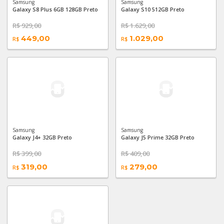
Samsung
Samsung
Galaxy S8 Plus 6GB 128GB Preto
Galaxy S10 512GB Preto
Galaxy A03
R$
929,00
R$
1.629,00
Ver todos Motorola
449,00
1.029,00
R$
R$
Galaxy A32
Galaxy A5 2017
Galaxy Watch LTE 42mm
Galaxy A12
Samsung
Samsung
Galaxy A30S
Galaxy J4+ 32GB Preto
Galaxy J5 Prime 32GB Preto
R$
399,00
R$
409,00
Galaxy A50
319,00
279,00
R$
R$
Galaxy A21s
Galaxy A8+
Galaxy S8 Plus 4GB